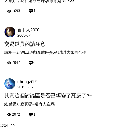
大家好，我在遊戲裡叫做嘎嘎 是No.423
1693
1
台中人2000
2005-8-4
交易道具的請注意
請統一到WEB遊戲互助區交易 謝謝大家的合作
7647
0
chongzi12
2015-5-12
其實這個討論區是否已經變了死寂了?~
總感覺好寂寞哪~還有人在嗎.
2072
1
1
2
3
4
.. 50