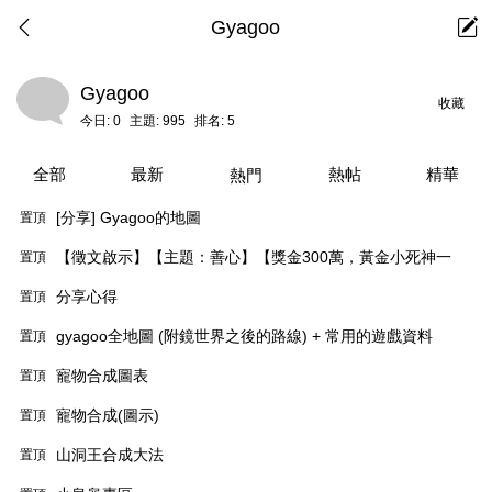
Gyagoo
Gyagoo
收藏
今日:
0
主題:
995
排名:
5
全部
最新
熱帖
精華
熱門
[分享] Gyagoo的地圖
置頂
【徵文啟示】【主題：善心】【獎金300萬，黃金小死神一
置頂
隻，投稿前三名送政宗兜】
分享心得
置頂
gyagoo全地圖 (附鏡世界之後的路線) + 常用的遊戲資料
置頂
寵物合成圖表
置頂
寵物合成(圖示)
置頂
山洞王合成大法
置頂