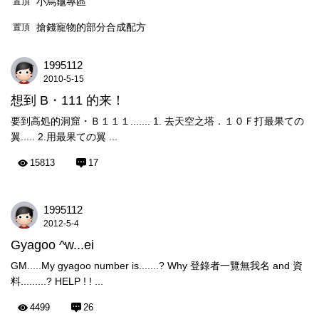
小烏龜專區
置頂
搶錢寵物的部分合成配方
置頂
1995112
2010-5-15
想到 B・111 的来！
要到高処的洞窟・Ｂ１１１....... 1. 去天空之塔．１０Ｆ打最果ての
翼..... 2.用最果ての翼 ...
15813
17
1995112
2012-5-4
Gyagoo ^w...ei
GM.....My gyagoo number is.......? Why 登錄者一覽無我名 and 資
料.........? HELP ! ! ...
4499
26