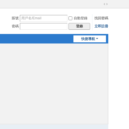
切
換
賬號
自動登錄
找回密碼
到
寬
密碼
立即註冊
登錄
版
快捷導航