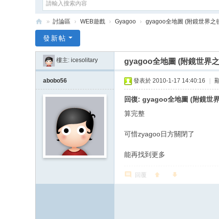
»
討論區
›
WEB遊戲
›
Gyagoo
›
gyagoo全地圖 (附鏡世界之後
e
發新帖
G
樓主:
icesolitary
gyagoo全地圖 (附鏡世界
a
m
abobo56
發表於 2010-1-17 14:40:16
|
e
回復: gyagoo全地圖 (附鏡
X
算完整
可惜zyagoo日方關閉了
能再找到更多
回覆