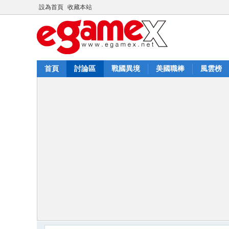
設為首頁
收藏本站
首頁
討論區
戰國異境
美國職棒
風雲榜