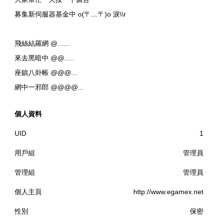
募集新伺服器基金中 o(〒﹏〒)o 淚\\r
飛絲結羅網 @......
來去黑暗中 @@.....
座鎮八卦帳 @@@...
網中一邪郎 @@@@...
個人資料
UID
1
用戶組
管理員
管理組
管理員
個人主頁
http://www.egamex.net
性別
保密