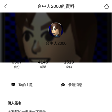
台中人2000的資料
台中人2000
6567
4146
1519
積分
威望
金錢
Ta的主題
發短消息
個人簽名
大家幫忙一天按一下廣告