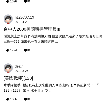
1696
0
h123090519
2013-4-2
台中人2000美國職棒管理員!!!
感謝您上次幫我們清楚問題人物 但這次他又進來了版大是否可以伸
出援手??? 如果他一直近來鬧這也 ...
1724
0
deathj
2013-3-26
[美國職棒][123]
水手隊投手 他疑似為上次來亂的人 IP段頗相似 □ 賽前新聞 ： 『
123（123） 加入 水手 !! 』(0 ...
1606
0