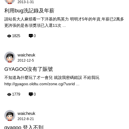
2013-1-31
利用bug洗記錄及年薪
請站長大人麻煩看一下洋基的馬英力 明明才5年的年資,年薪已2萬多
更誇張的是各項獎項已入選11次 ...
1825
0
waicheuk
2012-12-5
GYAGOO沒有了賑號
不知道為什麼玩了才一會兒 就說我密碼錯誤 不給我玩
http://gyagoo.oldtu.com/zone.cgi?usrid ...
1779
0
waicheuk
2012-8-21
gyagoo 登入不到