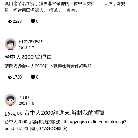
澳门这个名字源于渔民非常敬仰的一位中国女神——天后，即妈
祖，福建莆田湄洲人。 据说，一艘渔 ...
2223
0
h123090519
2013-5-7
台中人2000 管理員
請問@@台中人2000日本職棒啥時會修好呢!?
1720
0
7-UP
2013-4-5
gyagoo 台中人2000請進來,解封我的帳號
台中人2000 ,請解封我的帳號 http://gyagoo.oldtu.com/intro.cgi?
usrid=kk123 我玩GYAGOO時,突 ...