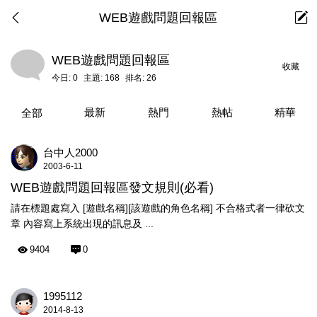
WEB遊戲問題回報區
WEB遊戲問題回報區
收藏
今日:
0
主題:
168
排名:
26
最新
熱門
熱帖
精華
全部
台中人2000
2003-6-11
WEB遊戲問題回報區發文規則(必看)
請在標題處寫入 [遊戲名稱][該遊戲的角色名稱] 不合格式者一律砍文
章 內容寫上系統出現的訊息及 ...
9404
0
1995112
2014-8-13