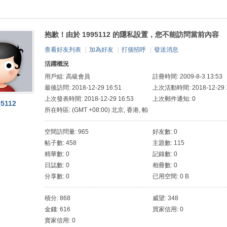
抱歉！由於 1995112 的隱私設置，您不能訪問當前內容
查看好友列表
|
加為好友
|
打個招呼
|
發送消息
活躍概況
用戶組:
高級會員
註冊時間: 2009-8-3 13:53
最後訪問: 2018-12-29 16:51
上次活動時間: 2018-12-29 1
上次發表時間: 2018-12-29 16:53
上次郵件通知: 0
95112
所在時區: (GMT +08:00) 北京, 香港, 帕
斯, 新加坡, 台北
空間訪問量: 965
好友數: 0
帖子數: 458
主題數: 115
精華數: 0
記錄數: 0
日誌數: 0
相冊數: 0
分享數: 0
已用空間: 0 B
積分: 868
威望: 348
金錢: 616
買家信用: 0
賣家信用: 0