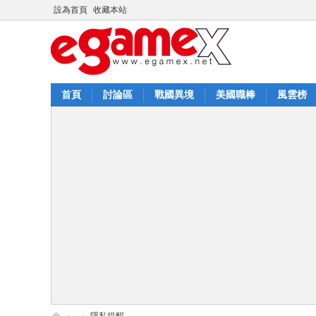
設為首頁
收藏本站
首頁
討論區
戰國異境
美國職棒
風雲榜