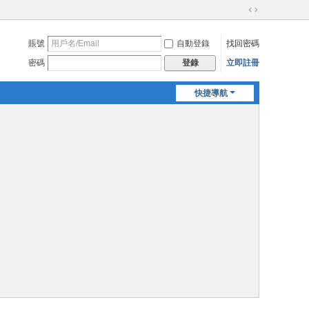
切
換
賬號
自動登錄
找回密碼
到
寬
密碼
立即註冊
登錄
版
快捷導航