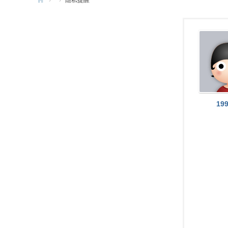
›
›
隱私提醒
e
G
a
m
e
X
19