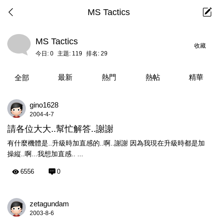
MS Tactics
MS Tactics
收藏
今日:
0
主題:
119
排名:
29
最新
熱門
熱帖
精華
全部
gino1628
2004-4-7
請各位大大..幫忙解答..謝謝
有什麼機體是..升級時加直感的..啊..謝謝 因為我現在升級時都是加
操縦..啊...我想加直感.. ...
6556
0
zetagundam
2003-8-6