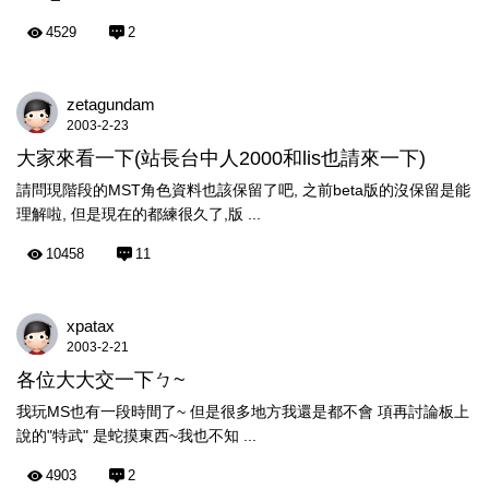
4529
2
zetagundam
2003-2-23
大家來看一下(站長台中人2000和lis也請來一下)
請問現階段的MST角色資料也該保留了吧, 之前beta版的沒保留是能
理解啦, 但是現在的都練很久了,版 ...
10458
11
xpatax
2003-2-21
各位大大交一下ㄅ~
我玩MS也有一段時間了~ 但是很多地方我還是都不會 項再討論板上
說的"特武" 是蛇摸東西~我也不知 ...
4903
2