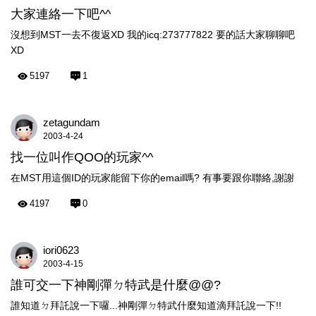
大家連絡一下吧^^
沒想到MST一去不復返XD 我的icq:273777822 要的話大家聊聊吧
XD
5197
1
zetagundam
2003-4-24
找一位叫作QOO的玩家^^
在MST用這個ID的玩家能留下你的email嗎? 有事要跟你聯絡,謝謝
4197
0
iori0623
2003-4-15
誰可交一下神剛彈ㄉ特武是什麼@@?
誰知道ㄉ拜託說一下囉...神剛彈ㄉ特武什麼知道滴拜託說一下!!