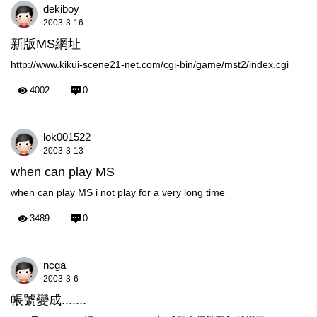
dekiboy
2003-3-16
新版MS網址
http://www.kikui-scene21-net.com/cgi-bin/game/mst2/index.cgi
4002
0
lok001522
2003-3-13
when can play MS
when can play MS i not play for a very long time
3489
0
ncga
2003-3-6
帳號變成.......