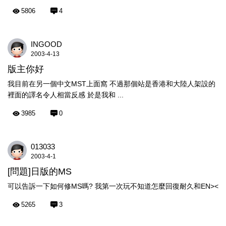
5806
4
INGOOD
2003-4-13
版主你好
我目前在另一個中文MST上面窩 不過那個站是香港和大陸人架設的
裡面的譯名令人相當反感 於是我和 ...
3985
0
013033
2003-4-1
[問題]日版的MS
可以告訴一下如何修MS嗎? 我第一次玩不知道怎麼回復耐久和EN><
5265
3