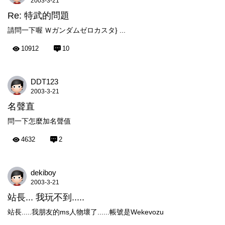
2003-3-21
Re: 特武的問題
請問一下喔 Ｗガンダムゼロカスタ} ...
10912
10
DDT123
2003-3-21
名聲直
問一下怎麼加名聲值
4632
2
dekiboy
2003-3-21
站長... 我玩不到.....
站長.....我朋友的ms人物壞了......帳號是Wekevozu