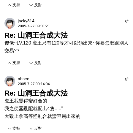
支持
反對
jacky814
#
5
2005-7-27 09:01:21
Re: 山洞王合成大法
傻佬~LV.120 魔王只有120等才可以領出來~你要怎麼跟別人
交易??
支持
反對
absee
#
6
2005-7-27 09:14:04
Re: 山洞王合成大法
魔王我覺得蠻好合的
我之便器亂配就配出4隻= ="
大致上拿高等怪亂合就蠻容易出來的
支持
反對