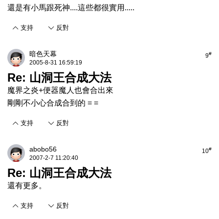
還是有小馬跟死神....這些都很實用.....
支持
反對
暗色天幕
#
9
2005-8-31 16:59:19
Re: 山洞王合成大法
魔界之炎+便器魔人也會合出來
剛剛不小心合成合到的 = =
支持
反對
abobo56
#
10
2007-2-7 11:20:40
Re: 山洞王合成大法
還有更多。
支持
反對