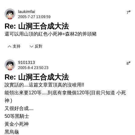
laukimfai
#
7
2005-7-27 13:09:59
Re: 山洞王合成大法
還可以用山頂的紅色小死神+森林2的斧頭豬
支持
反對
9101313
#
8
2005-8-4 23:50:23
Re: 山洞王合成大法
說實話的....這篇文章置頂真的沒啥用!!
能領出來要120等.....到底有拿幾個120等(目前只知道 小死
神 )
又很好合成....
50等黑騎士
黃金小死神
黑烏龜