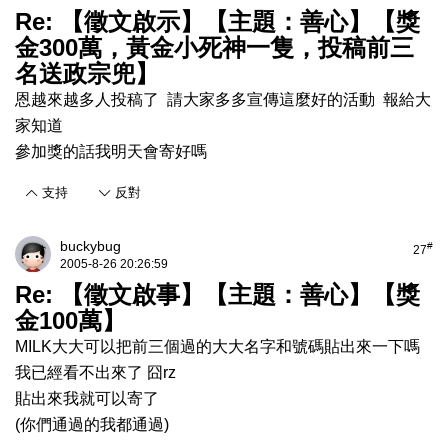
Re: 【徵文啟示】【主題：善心】【獎
金300萬，黃金小死神一隻，投稿前三
名送政宗兜】
恩越來越多人投稿了 請大家多多宣傳這麼好的活動 報給大
家知道
參加獎的話我明天會寄好嗎
支持
反對
buckybug
#
27
2005-8-26 20:26:59
Re: 【徵文啟事】【主題：善心】【獎
金100萬】
MILK大大可以把前三個過的大大名字和號碼貼出來一下嗎
我已經看不出來了 囧rz
貼出來我就可以寄了
(你們通過的我都通過)