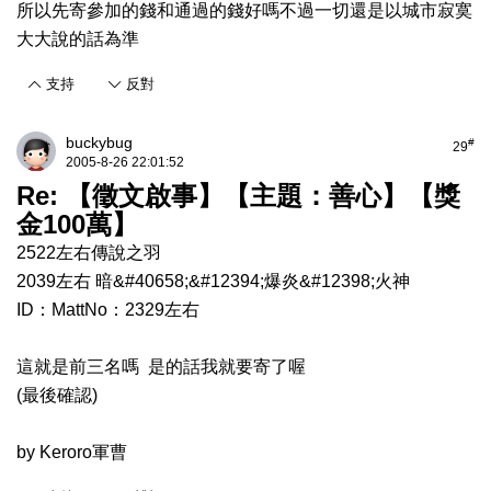
所以先寄參加的錢和通過的錢好嗎不過一切還是以城市寂寞
大大說的話為準
支持
反對
buckybug
#
29
2005-8-26 22:01:52
Re: 【徵文啟事】【主題：善心】【獎
金100萬】
2522左右傳說之羽
2039左右 暗&#40658;&#12394;爆炎&#12398;火神
ID：MattNo：2329左右
這就是前三名嗎 是的話我就要寄了喔
(最後確認)
by Keroro軍曹