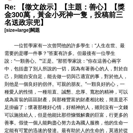
Re: 【徵文啟示】【主題：善心】【獎
金300萬，黃金小死神一隻，投稿前三
名送政宗兜】
[size=large]闕題
一位哲學家有一次曾問他的許多學生：“人生在世、最
需要的是哪一件事？”答案有許多。但最後有一位學生
說：“一顆善心。”“正是。”那哲學家說：“你在這善心兩字
中，包括盡了別人所說的一切，因為有著善心的人，對於自
己，則能自安自足，能去做一切與己適宜的事，對於他人，
則他是一個良好的侶伴。可親的朋友。”一顆良好的心，一
種愛人的性情，一種坦直、誠懇、忠厚、寬恕的精神，可以
成為富翁的區區財產，與那種豐富的財產相比較，簡直是不
足掛齒了；懷著那種好心情，好精神的人，雖則沒有一文錢
可以施捨給人，但是他能比那些慷慨解囊的巨富，行更多的
善事。假使一個人能夠盡心努力去為國人服務，他的生命一
定能有可驚的迅速的發達。最有助於人的生命的，莫過於從