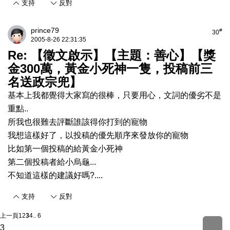
支持
反對
prince79
#
30
2005-8-26 22:31:35
Re: 【徵文啟示】【主題：善心】【獎
金300萬，黃金小死神一隻，投稿前三
名送政宗兜】
基本上我都覺得大家寫的很棒，只要用心，文詞的優劣不是
重點..
所我也很難去評斷誰該得你打到的寵物
我想這樣好了，以投稿的優先順序來發放你的寵物
比如第一個投稿的給黃金小死神
第二個投稿者給小烏龜...
不知道這樣的建議好嗎?....
支持
反對
上一頁
1
2
3
4
.. 6