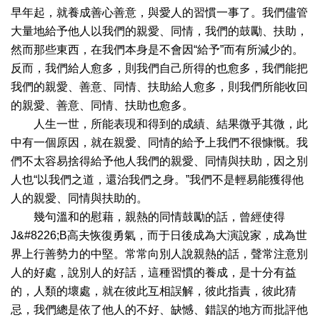
早年起，就養成善心善意，與愛人的習慣一事了。我們儘管
大量地給予他人以我們的親愛、同情，我們的鼓勵、扶助，
然而那些東西，在我們本身是不會因“給予”而有所減少的。
反而，我們給人愈多，則我們自己所得的也愈多，我們能把
我們的親愛、善意、同情、扶助給人愈多，則我們所能收回
的親愛、善意、同情、扶助也愈多。
人生一世，所能表現和得到的成績、結果微乎其微，此
中有一個原因，就在親愛、同情的給予上我們不很慷慨。我
們不太容易捨得給予他人我們的親愛、同情與扶助，因之別
人也“以我們之道，還治我們之身。”我們不是輕易能獲得他
人的親愛、同情與扶助的。
幾句溫和的慰藉，親熱的同情鼓勵的話，曾經使得
J&#8226;B高夫恢復勇氣，而于日後成為大演說家，成為世
界上行善勢力的中堅。常常向別人說親熱的話，聲常注意別
人的好處，說別人的好話，這種習慣的養成，是十分有益
的，人類的壞處，就在彼此互相誤解，彼此指責，彼此猜
忌，我們總是依了他人的不好、缺憾、錯誤的地方而批評他