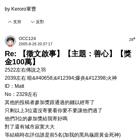
by Keroro軍曹
支持
反對
OCC124
#
28
2005-8-26 20:37:17
Re: 【徵文啟事】【主題：善心】【獎
金100萬】
2522左右傳說之羽
2039左右 暗&#40658;&#12394;爆炎&#12398;火神
ID：Matt
No：2329左右
其他的投稿者參加獎跟通過的錢以經寄了
只剩以上3位還沒寄要看你要不要讓他們過了
他們3位的參加獎給我寄好嗎
對了還有城市寂寞大大
等結稿時在評估誰是前5名(加我的黑烏龜跟黃金死神)