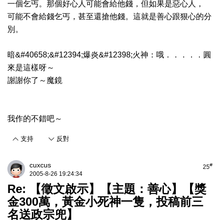
一個乞丐。那個好心人可能會給他錢，但如果是惡心人，
可能不會給錢乞丐，甚至還搶他錢。這就是善心跟狠心的分
別。
暗&#40658;&#12394;爆炎&#12398;火神：哦．．．．．圓
來是這樣呀～
謝謝你了～魔鏡
我作的不錯吧～
支持
反對
cuxcus
#
25
2005-8-26 19:24:34
Re: 【徵文啟示】【主題：善心】【獎
金300萬，黃金小死神一隻，投稿前三
名送政宗兜】