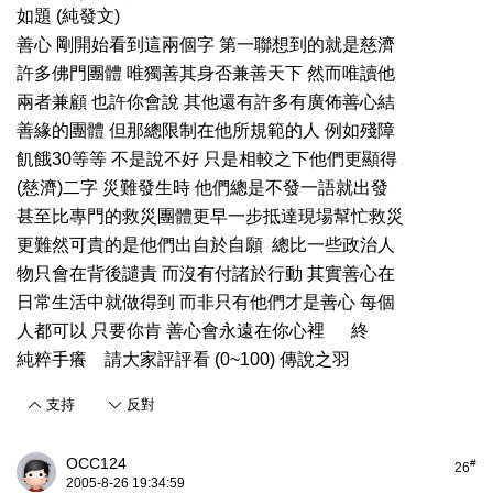
如題 (純發文)
善心 剛開始看到這兩個字 第一聯想到的就是慈濟
許多佛門團體 唯獨善其身否兼善天下 然而唯讀他
兩者兼顧 也許你會說 其他還有許多有廣佈善心結
善緣的團體 但那總限制在他所規範的人 例如殘障
飢餓30等等 不是說不好 只是相較之下他們更顯得
(慈濟)二字 災難發生時 他們總是不發一語就出發
甚至比專門的救災團體更早一步抵達現場幫忙救災
更難然可貴的是他們出自於自願 總比一些政治人
物只會在背後譴責 而沒有付諸於行動 其實善心在
日常生活中就做得到 而非只有他們才是善心 每個
人都可以 只要你肯 善心會永遠在你心裡 終
純粹手癢
請大家評評看 (0~100) 傳說之羽
支持
反對
OCC124
#
26
2005-8-26 19:34:59