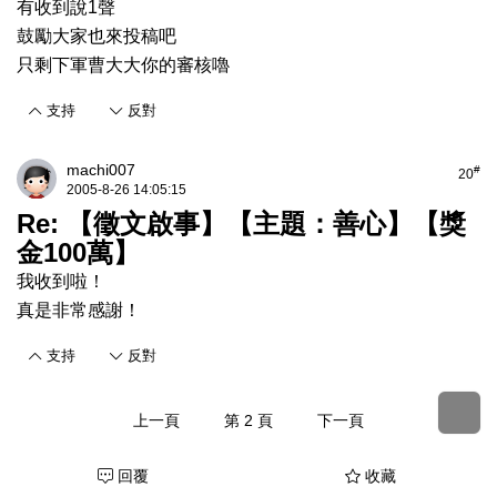
有收到說1聲
鼓勵大家也來投稿吧
只剩下軍曹大大你的審核嚕
支持
反對
machi007
#
20
2005-8-26 14:05:15
Re: 【徵文啟事】【主題：善心】【獎
金100萬】
我收到啦！
真是非常感謝！
支持
反對
上一頁
第 2 頁
下一頁
回覆
收藏