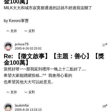
金100萬】
MILK大大和城市寂寞都通過的話就不經過我這關了
by Keroro軍曹
支持
反對
prince79
#
17
2005-8-26 02:25:02
Re: 【徵文啟事】【主題：善心】【獎
金100萬】
當然好呀~~~那我延到禮拜一晚上十二點好了....
希望大家能踴躍投稿...^^ 我會用心看的
也希望其他大大可以給意見..
支持
反對
laukimfai
#
18
2005-8-26 13:24:13