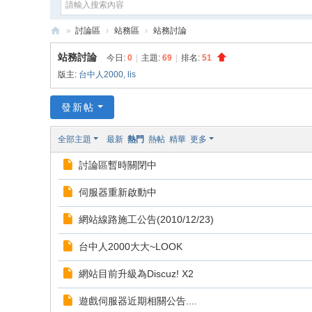
»
討論區
›
站務區
›
站務討論
e
站務討論
今日:
0
|
主題:
69
|
排名:
51
G
版主:
台中人2000
,
lis
a
發新帖
m
e
全部主題
最新
熱門
熱帖
精華
更多
X
討論區暫時關閉中
伺服器重新啟動中
網站線路施工公告(2010/12/23)
台中人2000大大~LOOK
網站目前升級為Discuz! X2
遊戲伺服器近期相關公告....