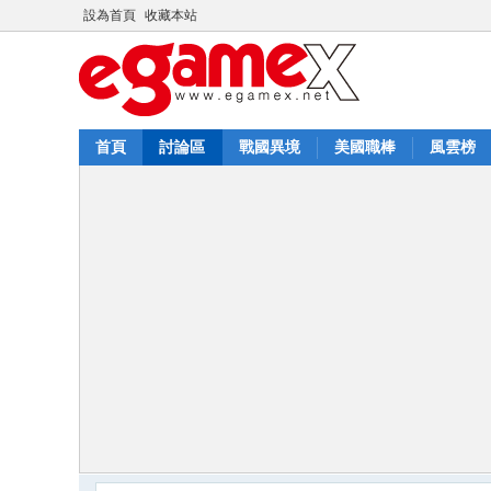
設為首頁
收藏本站
首頁
討論區
戰國異境
美國職棒
風雲榜