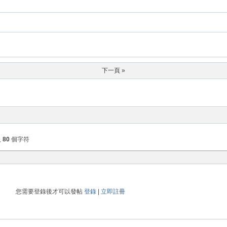
下一頁 »
入
80
個字符
您需要登錄後才可以發帖
登錄
|
立即註冊