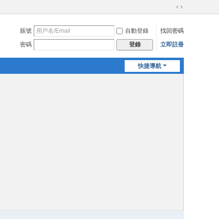
切
換
賬號
自動登錄
找回密碼
到
寬
密碼
立即註冊
登錄
版
快捷導航