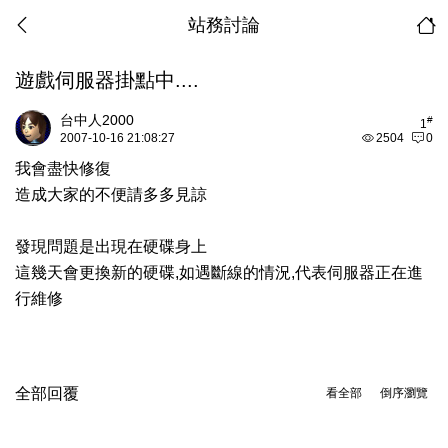
站務討論
遊戲伺服器掛點中....
台中人2000
#
1
2007-10-16 21:08:27
2504
0
我會盡快修復
造成大家的不便請多多見諒
發現問題是出現在硬碟身上
這幾天會更換新的硬碟,如遇斷線的情況,代表伺服器正在進
行維修
全部回覆
看全部
倒序瀏覽