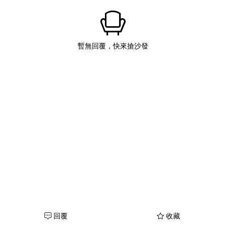
暫無回覆，快來搶沙發
回覆
收藏