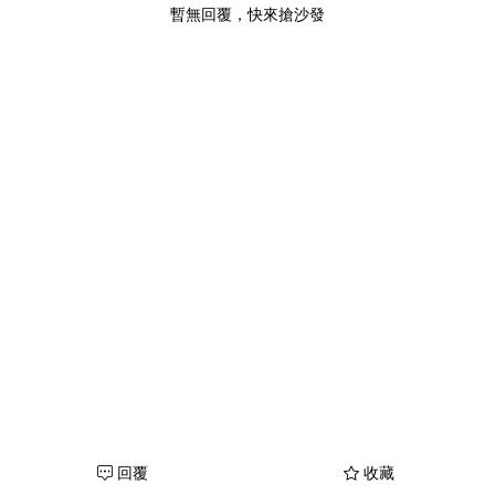
暫無回覆，快來搶沙發
回覆
收藏