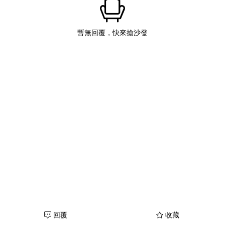
暫無回覆，快來搶沙發
回覆
收藏