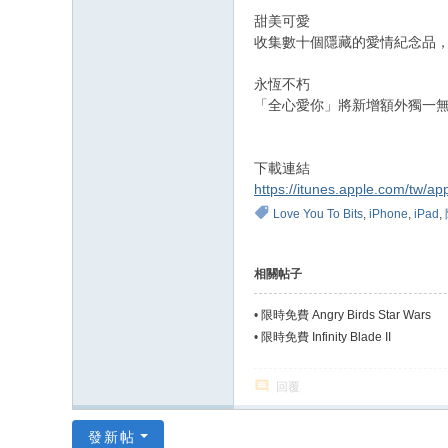
甜美可愛
收集數十個隱藏的愛情紀念品，重新
永恆不朽
「全心愛你」將新增額外獨一
下載連結
https://itunes.apple.com/tw/ap
Love You To Bits
,
iPhone
,
iPad
,
相關帖子
•
限時免費 Angry Birds Star Wars
•
限時免費 Infinity Blade II
回覆
發新帖