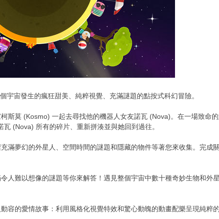
s 」是橫跨整個宇宙發生的瘋狂甜美、純粹視覺、充滿謎題的點按式科幻冒險。
莫 (Kosmo) 一起去尋找他的機器人女友諾瓦 (Nova)。在一場致命的
回諾瓦 (Nova) 所有的碎片、重新拼湊並與她回到過往。
滿夢幻的外星人、空間時間的謎題和隱藏的物件等著您來收集。完成關卡之後，你
滿令人難以想像的謎題等你來解答！遇見整個宇宙中數十種奇妙生物和外
人動容的愛情故事：利用風格化視覺特效和驚心動魄的動畫配樂呈現純粹