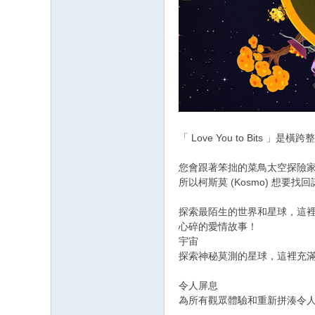
「 Love You to Bit
您會跟著笨拙的菜鳥太空探險家柯斯
所以柯斯莫 (Kosmo) 想要找
探索最陌生的世界和星球，這裡充
心碎的愛情故事！
宇宙
探索神秘莫測的星球，這裡充
令人屏息
為所有觀眾體驗和重新拼湊令