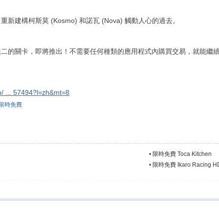
建構柯斯莫 (Kosmo) 和諾瓦 (Nova) 觸動人心的過去。
無二的關卡，即將推出！不需要任何種類的應用程式內購買交易，就能繼
p/ ... 57494?l=zh&mt=8
限時免費
•
限時免費 Toca Kitchen
•
限時免費 Ikaro Racing HD :