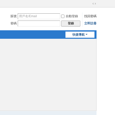
切
換
賬號
自動登錄
找回密碼
到
寬
密碼
立即註冊
登錄
版
快捷導航