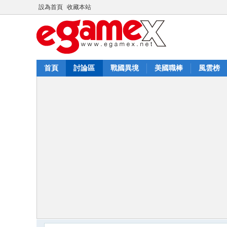
設為首頁
收藏本站
首頁
討論區
戰國異境
美國職棒
風雲榜