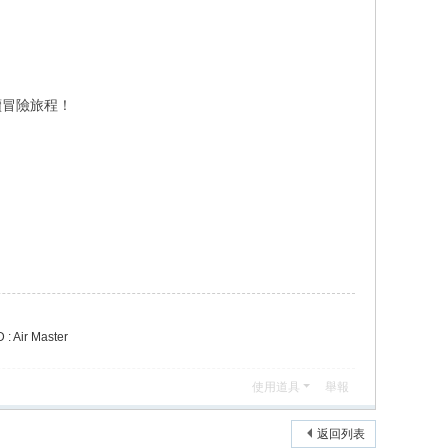
續冒險旅程！
 Air Master
使用道具
舉報
返回列表