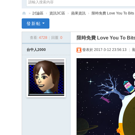
»
討論區
›
資訊3C區
›
蘋果資訊
›
限時免費 Love You To Bits
e
發新帖
G
限時免費 Love You To Bit
查看:
4728
|
回覆:
0
a
m
台中人2000
發表於 2017-3-12 23:56:13
|
e
X