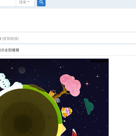
搜索
搜
索
s
[複製鏈接]
顯示全部樓層