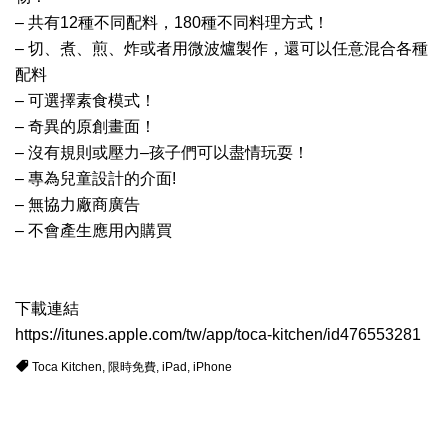
– 共有12種不同配料，180種不同料理方式！
– 切、煮、煎、炸或者用微波爐製作，還可以任意混合各種
配料
– 可選擇素食模式！
– 奇異的原創畫面！
– 沒有規則或壓力–孩子們可以盡情玩耍！
– 專為兒童設計的介面!
– 無協力廠商廣告
– 不會產生應用內購買
下載連結
https://itunes.apple.com/tw/app/toca-kitchen/id476553281
Toca Kitchen
,
限時免費
,
iPad
,
iPhone