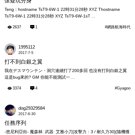
懷疑玩分身
Teng：hostname TsT9-6W-1 22時31分28秒 XYZ Thostname
TsT9-6W-1 22時31分28秒 XYZ TsT9-6W-1sT ...
2637
1
#網路航海時代
1995112
2017-7-5
打不到白銀之翼
我在デスマウンテン・洞穴連續打了200多回 也沒有打到白銀之翼
這是bug來的? GM 你能不能測試一 ...
3374
4
#Gyagoo
dog29329584
2017-6-30
任務序列
-悠尼利亞街- 魔森林: 武器: 艾雅小刀[攻擊力﹕3 / 耐久力30](隨機獲