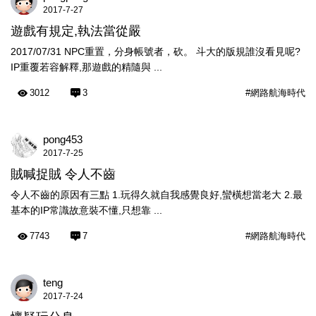
2017-7-27
遊戲有規定,執法當從嚴
2017/07/31 NPC重置，分身帳號者，砍。 斗大的版規誰沒看見呢?
IP重覆若容解釋,那遊戲的精隨與 ...
3012
3
#網路航海時代
pong453
2017-7-25
賊喊捉賊 令人不齒
令人不齒的原因有三點 1.玩得久就自我感覺良好,蠻橫想當老大 2.最
基本的IP常識故意裝不懂,只想靠 ...
7743
7
#網路航海時代
teng
2017-7-24