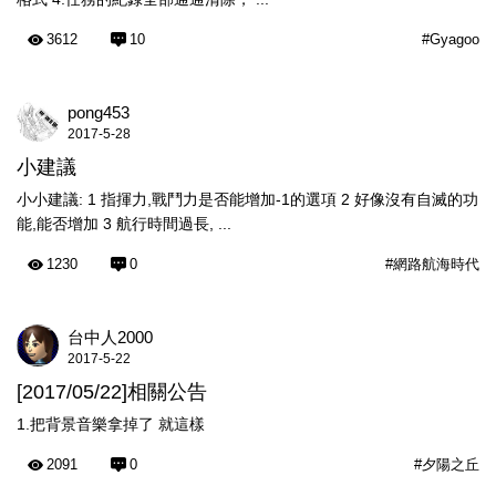
3612
10
#Gyagoo
pong453
2017-5-28
小建議
小小建議: 1 指揮力,戰鬥力是否能增加-1的選項 2 好像沒有自滅的功
能,能否增加 3 航行時間過長, ...
1230
0
#網路航海時代
台中人2000
2017-5-22
[2017/05/22]相關公告
1.把背景音樂拿掉了 就這樣
2091
0
#夕陽之丘