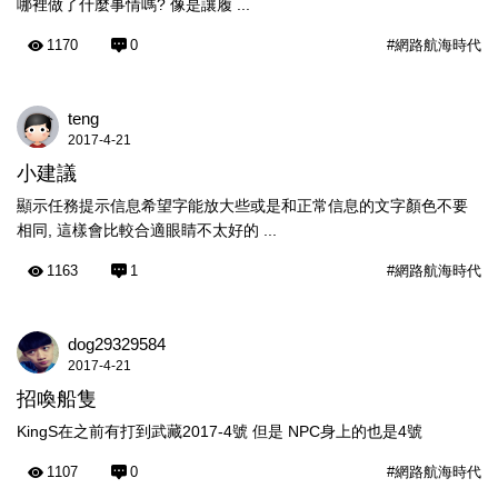
哪裡做了什麼事情嗎? 像是讓履 ...
1170
0
#網路航海時代
teng
2017-4-21
小建議
顯示任務提示信息希望字能放大些或是和正常信息的文字顏色不要
相同, 這樣會比較合適眼睛不太好的 ...
1163
1
#網路航海時代
dog29329584
2017-4-21
招喚船隻
KingS在之前有打到武藏2017-4號 但是 NPC身上的也是4號
1107
0
#網路航海時代