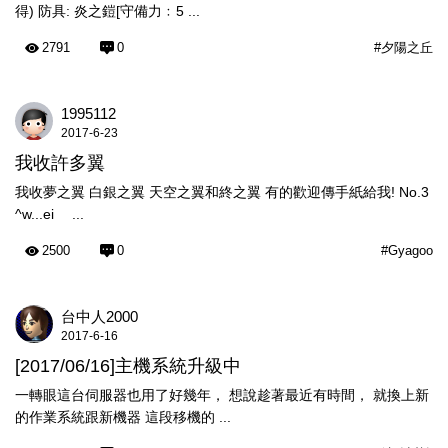
得) 防具: 炎之鎧[守備力﹕5 ...
2791
0
#夕陽之丘
1995112
2017-6-23
我收許多翼
我收夢之翼 白銀之翼 天空之翼和終之翼 有的歡迎傳手紙給我! No.3
^w...ei ...
2500
0
#Gyagoo
台中人2000
2017-6-16
[2017/06/16]主機系統升級中
一轉眼這台伺服器也用了好幾年， 想說趁著最近有時間， 就換上新
的作業系統跟新機器 這段移機的 ...