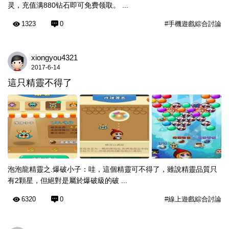
灵，充值满880钻石即可免费领取。 ...
1323
0
#手機遊戲綜合討論
xiongyou4321
2017-6-14
這只精靈不得了
泡泡龍精靈之.爆破小子：哇，這個精靈可不得了，雖說精靈品質只
有2顆星，但絕對是屬於爆破級的破 ...
6320
0
#線上遊戲綜合討論