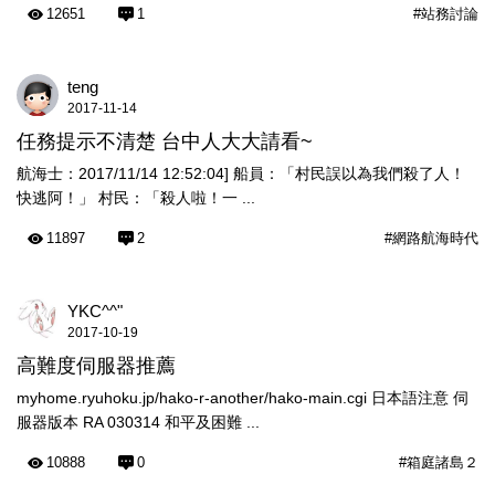
12651
1
#站務討論
teng
2017-11-14
任務提示不清楚 台中人大大請看~
航海士：2017/11/14 12:52:04] 船員：「村民誤以為我們殺了人！
快逃阿！」 村民：「殺人啦！一 ...
11897
2
#網路航海時代
YKC^^"
2017-10-19
高難度伺服器推薦
myhome.ryuhoku.jp/hako-r-another/hako-main.cgi 日本語注意 伺
服器版本 RA 030314 和平及困難 ...
10888
0
#箱庭諸島２