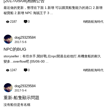
[2017/05/08]相關公告
最近做的更新，整理在下面 1.新增 可以購買船隻能力的港口 2.新增
秘寶船 2.新增 NPC 海賊王子 3 ...
2187
0
#網路航海時代
dog29329584
2017-5-6
NPC的BUG
storyseller：有些水手,開好戰,往npc開過去給他打,有機會船的耐久
變多...overflow吧 [05/06-00 ...
1247
0
#網路航海時代
dog29329584
2017-5-4
重新-船隻顯示問題
沒有船但是有名稱