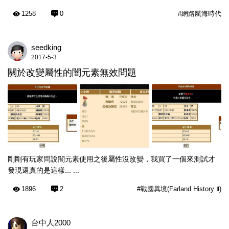
1258
0
#網路航海時代
seedking
2017-5-3
關於改變屬性的闇元素無效問題
剛剛有玩家問說闇元素使用之後屬性沒改變，我買了一個來測試才
發現還真的是這樣... ...
1896
2
#戰國異境(Farland History Ⅱ)
台中人2000