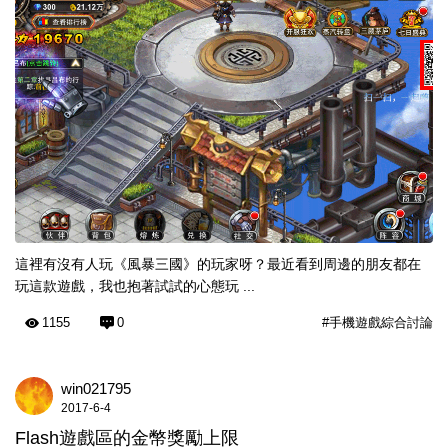
這裡有沒有人玩《風暴三國》的玩家呀？最近看到周邊的朋友都在
玩這款遊戲，我也抱著試試的心態玩 ...
1155
0
#手機遊戲綜合討論
win021795
2017-6-4
Flash遊戲區的金幣獎勵上限