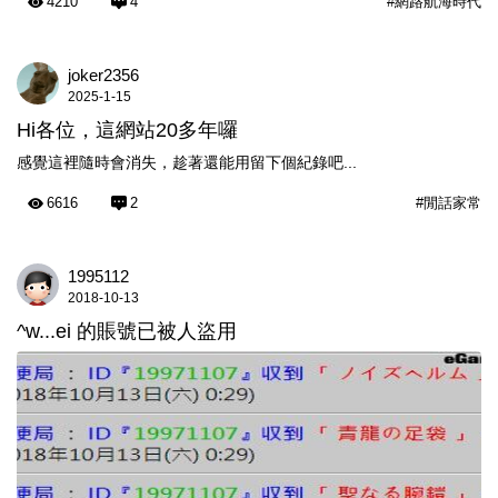
4210
4
#網路航海時代
joker2356
2025-1-15
Hi各位，這網站20多年囉
感覺這裡隨時會消失，趁著還能用留下個紀錄吧...
6616
2
#閒話家常
1995112
2018-10-13
^w...ei 的賬號已被人盜用