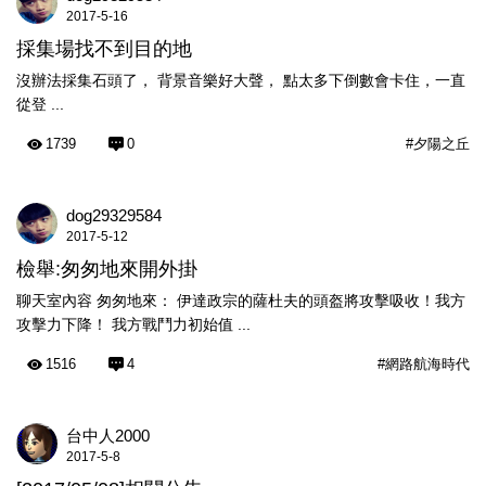
2017-5-16
採集場找不到目的地
沒辦法採集石頭了， 背景音樂好大聲， 點太多下倒數會卡住，一直
從登 ...
1739
0
#夕陽之丘
dog29329584
2017-5-12
檢舉:匆匆地來開外掛
聊天室內容 匆匆地來： 伊達政宗的薩杜夫的頭盔將攻擊吸收！我方
攻擊力下降！ 我方戰鬥力初始值 ...
1516
4
#網路航海時代
台中人2000
2017-5-8