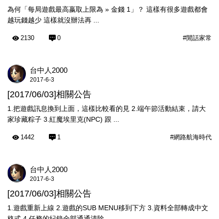
為何「每局遊戲最高嬴取上限為 » 金錢 1」？ 這樣有很多遊戲都會
越玩錢越少 這樣就沒辦法再 ...
2130
0
#閒話家常
台中人2000
2017-6-3
[2017/06/03]相關公告
1.把遊戲訊息換到上面，這樣比較看的見 2.端午節活動結束，請大
家珍藏粽子 3.紅魔埃里克(NPC) 跟 ...
1442
1
#網路航海時代
台中人2000
2017-6-3
[2017/06/03]相關公告
1.遊戲重新上線 2.遊戲的SUB MENU移到下方 3.資料全部轉成中文
格式 4.任務的紀錄全部通通清除， ...