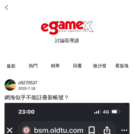
討論區導讀
熱門
精華
回覆
搶沙發
看版塊
最新
o9270537
2026-7-18
網海似乎不能註冊新帳號？