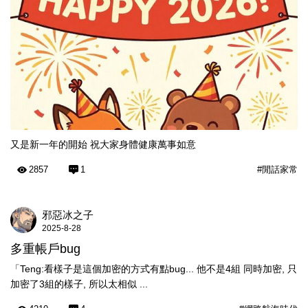
又是新一年的開始 祝大家身體健康萬事如意
2857
1
#閒話家常
邪惡冰之子
2025-8-28
多重帳戶bug
「Teng:看樣子是這個加密的方式有點bug... 他不是4組 同時加密, 只
加密了3組的樣子, 所以太相似 ...