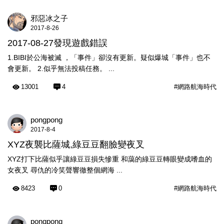
邪惡冰之子
2017-8-26
2017-08-27發現遊戲錯誤
1.BIBI於公海被滅 ，「事件」卻沒有更新。疑似爆城「事件」也不
會更新。 2.似乎無法投稿任務。 ...
13001
4
#網路航海時代
pongpong
2017-8-4
XYZ夜襲比薩城,綠豆豆翻臉變夜叉
XYZ打下比薩似乎讓綠豆豆損失慘重 和藹的綠豆豆轉眼變成嗜血的
女夜叉 尋仇的冷笑聲響徹整個網海 ...
8423
0
#網路航海時代
pongpong