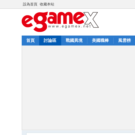
設為首頁
收藏本站
首頁
討論區
戰國異境
美國職棒
風雲榜