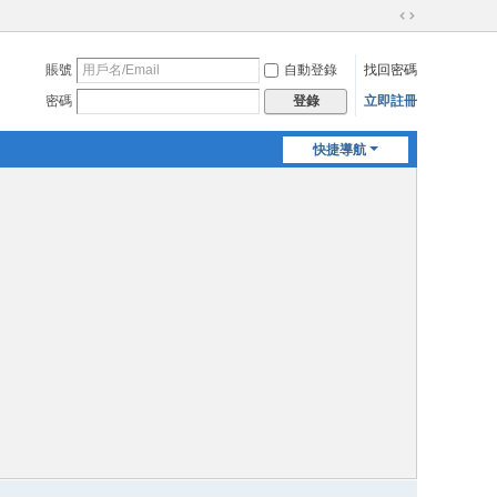
切
換
賬號
自動登錄
找回密碼
到
寬
密碼
立即註冊
登錄
版
快捷導航