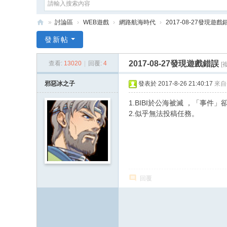
»
討論區
›
WEB遊戲
›
網路航海時代
›
2017-08-27發現遊戲
e
發新帖
G
2017-08-27發現遊戲錯誤
查看:
13020
|
回覆:
4
[
a
m
邪惡冰之子
發表於 2017-8-26 21:40:17
來自
e
1.BIBI於公海被滅 ，「事
X
2.似乎無法投稿任務。
回覆