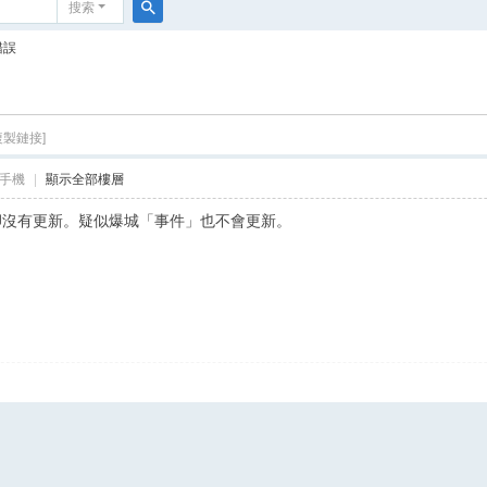
搜索
搜
錯誤
索
複製鏈接]
手機
|
顯示全部樓層
件」卻沒有更新。疑似爆城「事件」也不會更新。