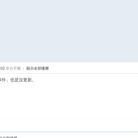
:02
來自手機
|
顯示全部樓層
「事件」也是沒更新。