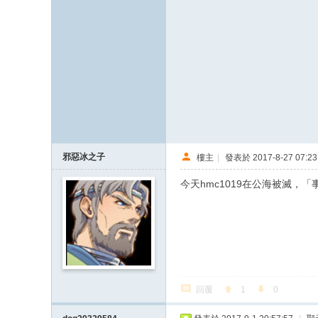
邪惡冰之子
樓主
|
發表於 2017-8-27 07:23
今天hmc1019在公海被滅，
回覆
1
0