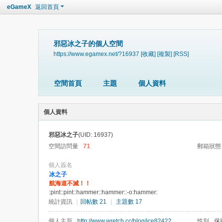
eGameX
返回首頁
邪惡冰之子的個人空間
https://www.egamex.net/?16937
[收藏]
[複製]
[RSS]
空間首頁
主題
個人資料
個人資料
邪惡冰之子
(UID: 16937)
空間訪問量
71
郵箱狀態
個人簽名
冰之子
航海道不滅！！
:pint::pint::hammer::hammer::-o:hammer:
統計資訊
|
回帖數 21
|
主題數 17
個人主頁
http://www.wretch.cc/blog/ice82422
性別
保