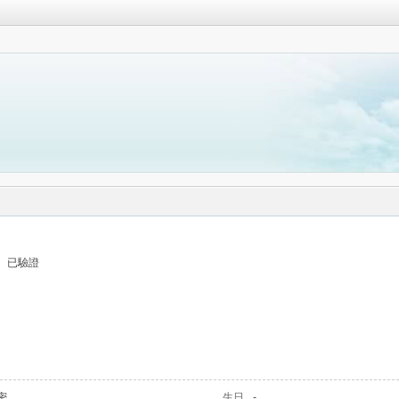
已驗證
密
生日
-