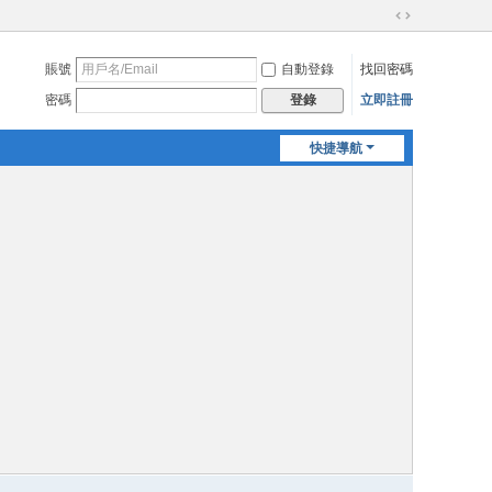
切
換
賬號
自動登錄
找回密碼
到
寬
密碼
立即註冊
登錄
版
快捷導航