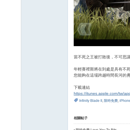
當不死之王被打敗後，不可思議的英
年輕賽裡斯將在到處是具有不
您能夠在這場跨越時間長河的
下載連結
https://itunes.apple.com/tw/app
Infinity Blade II
,
限時免費
,
iPhon
相關帖子