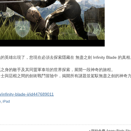
雄出現了，您現在必須去探索隱藏在 無盡之劍 Infinity Blade 的真相
死之身的敵手及其同盟軍泰坦的世界探索，展開一段神奇的旅程。
勇士與惡棍之間的劍術戰鬥冒險中，揭開所有謎題並駕馭無盡之劍的神奇
/infinity-blade-ii/id447689011
e
,
iPad