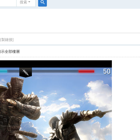
搜索
搜
索
複製鏈接]
顯示全部樓層