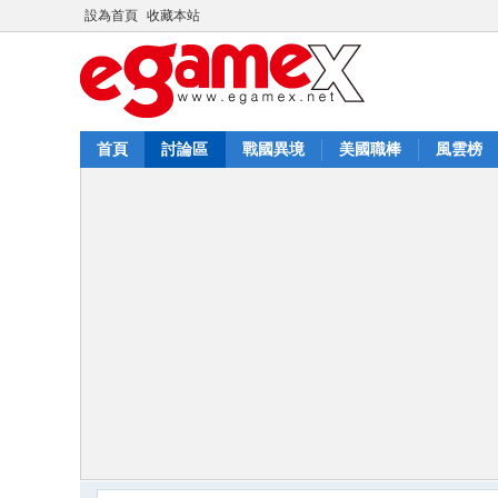
設為首頁
收藏本站
首頁
討論區
戰國異境
美國職棒
風雲榜