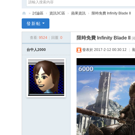
»
討論區
›
資訊3C區
›
蘋果資訊
›
限時免費 Infinity Blade II
e
發新帖
G
限時免費 Infinity Blade II
查看:
9524
|
回覆:
0
[
a
m
台中人2000
發表於 2017-2-12 00:30:12
|
e
X