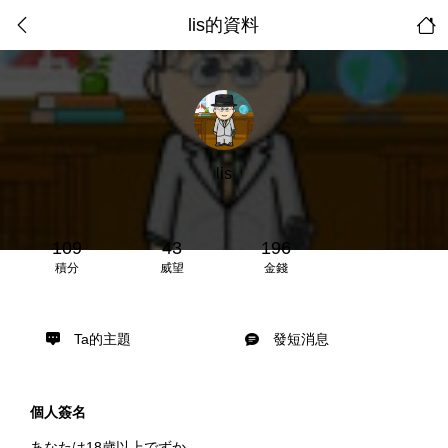
lis的資料
lis
109
43
196
積分
威望
金錢
Ta的主題
發短消息
個人簽名
あなたは18歲以上でずか...