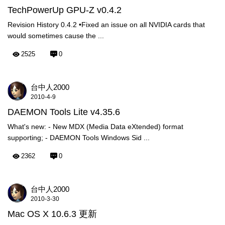
TechPowerUp GPU-Z v0.4.2
Revision History 0.4.2 •Fixed an issue on all NVIDIA cards that
would sometimes cause the ...
2525
0
台中人2000
2010-4-9
DAEMON Tools Lite v4.35.6
What's new: - New MDX (Media Data eXtended) format
supporting; - DAEMON Tools Windows Sid ...
2362
0
台中人2000
2010-3-30
Mac OS X 10.6.3 更新