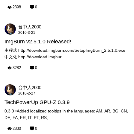
2398
0
台中人2000
2010-3-21
ImgBurn v2.5.1.0 Released!
主程式 http://download.imgburn.com/SetupImgBurn_2.5.1.0.exe
中文化 http://download.imgbur ...
3282
0
台中人2000
2010-2-27
TechPowerUp GPU-Z 0.3.9
0.3.9 •Added localized tooltips in the languages: AM, AR, BG, CN,
DE, FA, FR, IT, PT, RS, ...
2830
0