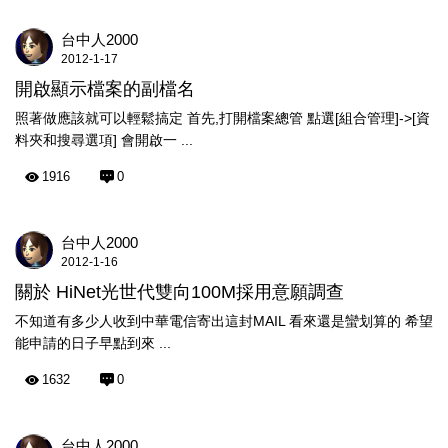
台中人2000
2012-1-17
開啟顯示檔案的副檔名
照著做應該就可以輕鬆搞定 首先,打開檔案總管 點選[組合管理]->[資
料夾和搜尋選項] 會開啟一 ...
1916
0
台中人2000
2012-1-16
關於 HiNet光世代雙向100M採用意願調查
不知道有多少人收到中華電信寄出這封MAIL 看來還是蠻划算的 希望
能申請的日子早點到來 ...
1632
0
台中人2000