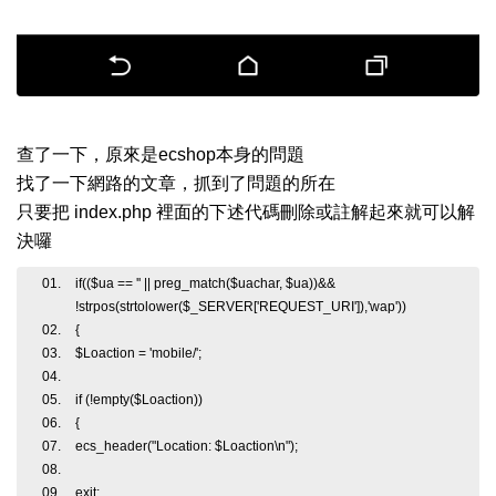
查了一下，原來是ecshop本身的問題
找了一下網路的文章，抓到了問題的所在
只要把 index.php 裡面的下述代碼刪除或註解起來就可以解
決囉
if(($ua == '' || preg_match($uachar, $ua))&&
!strpos(strtolower($_SERVER['REQUEST_URI']),'wap'))
{
$Loaction = 'mobile/';
if (!empty($Loaction))
{
ecs_header("Location: $Loaction\n");
exit;