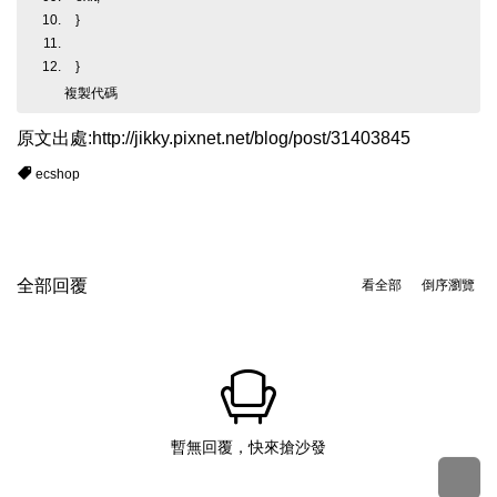
}
}
複製代碼
原文出處:
http://jikky.pixnet.net/blog/post/31403845
ecshop
全部回覆
看全部
倒序瀏覽
暫無回覆，快來搶沙發