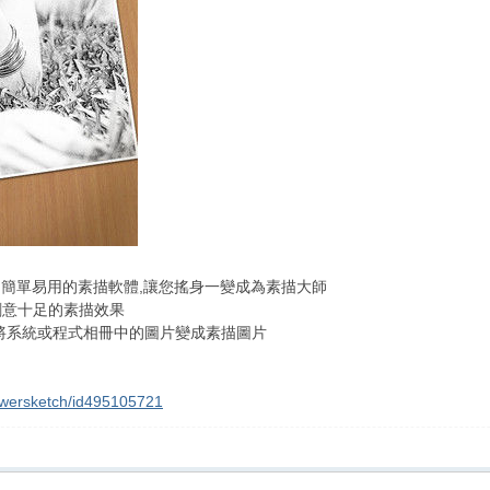
強大卻簡單易用的素描軟體,讓您搖身一變成為素描大師
創意十足的素描效果
將系統或程式相冊中的圖片變成素描圖片
powersketch/id495105721