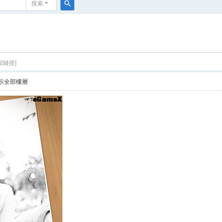
搜索
搜
索
製鏈接]
示全部樓層