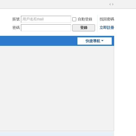
切
換
賬號
自動登錄
找回密碼
到
寬
密碼
立即註冊
登錄
版
快捷導航