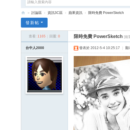
»
討論區
›
資訊3C區
›
蘋果資訊
›
限時免費 PowerSketch
e
發新帖
G
限時免費 PowerSketch
查看:
1165
|
回覆:
0
[複
a
m
台中人2000
發表於 2012-5-4 10:25:17
|
顯
e
X