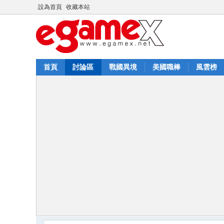
設為首頁
收藏本站
首頁
討論區
戰國異境
美國職棒
風雲榜