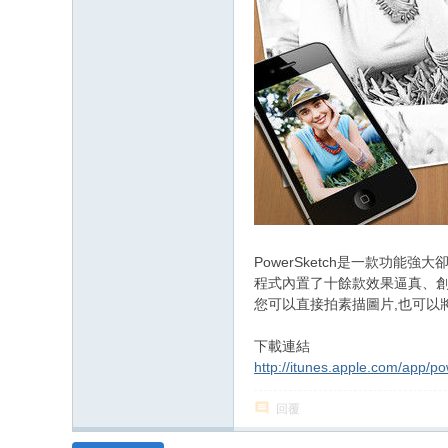
PowerSketch是一款功能
程式內置了十餘款效果逼真、
您可以直接拍素描圖片,也可以
下載連結
http://itunes.apple.com/app/
回覆