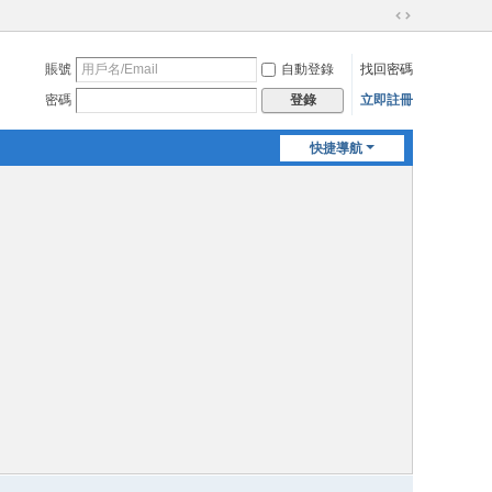
切
換
賬號
自動登錄
找回密碼
到
寬
密碼
立即註冊
登錄
版
快捷導航