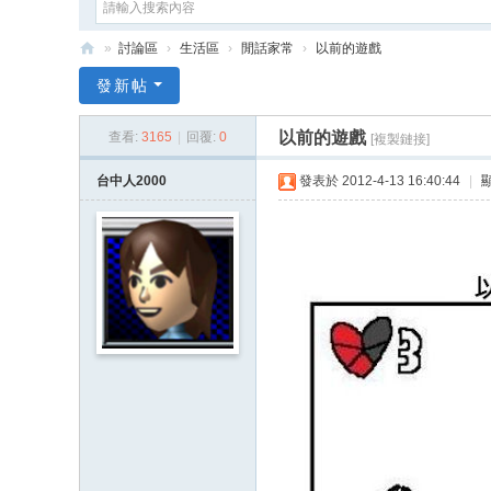
»
討論區
›
生活區
›
閒話家常
›
以前的遊戲
e
發新帖
G
以前的遊戲
查看:
3165
|
回覆:
0
[複製鏈接]
a
m
台中人2000
發表於 2012-4-13 16:40:44
|
e
X