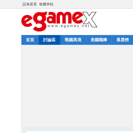
設為首頁
收藏本站
首頁
討論區
戰國異境
美國職棒
風雲榜