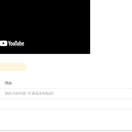
理由
很給力的武器~不過成本有點高!.