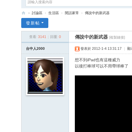
»
討論區
›
生活區
›
閒話家常
›
傳說中的新武器
e
發新帖
G
傳說中的新武器
查看:
3141
|
回覆:
0
[複製鏈接]
a
m
台中人2000
發表於 2012-1-4 13:31:17
|
顯
e
想不到iPad也有這種威力
X
以後打棒球可以不用帶球棒了