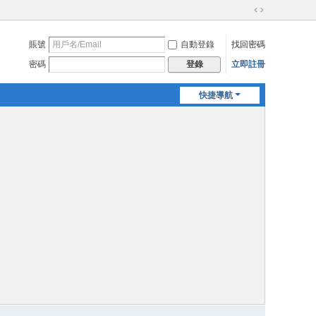
切
換
賬號
自動登錄
找回密碼
到
寬
密碼
立即註冊
登錄
版
快捷導航