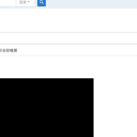
搜索
搜
索
示全部樓層