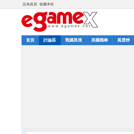
設為首頁
收藏本站
首頁
討論區
戰國異境
美國職棒
風雲榜