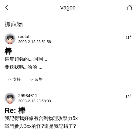
Vagoo
抓寵物
redtab
#
11
2003-2-13 23:51:58
棒
這隻超強的....呵呵...
要送我嗎...哈哈....
支持
反對
29964611
#
12
2003-2-13 23:58:03
Re: 棒
我記得我好像有合到物理攻擊力5x
戰鬥參與3xx的怪?還是我記錯了?