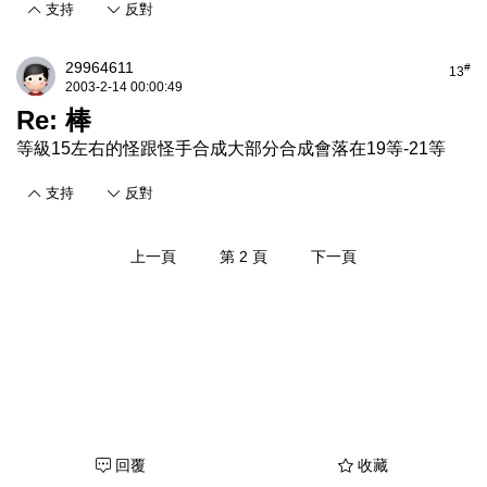
支持
反對
29964611
#
13
2003-2-14 00:00:49
Re: 棒
等級15左右的怪跟怪手合成大部分合成會落在19等-21等
支持
反對
上一頁
第 2 頁
下一頁
回覆
收藏