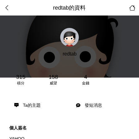
redtab的資料
redtab
315
158
4
積分
威望
金錢
Ta的主題
發短消息
個人簽名
YAHOO