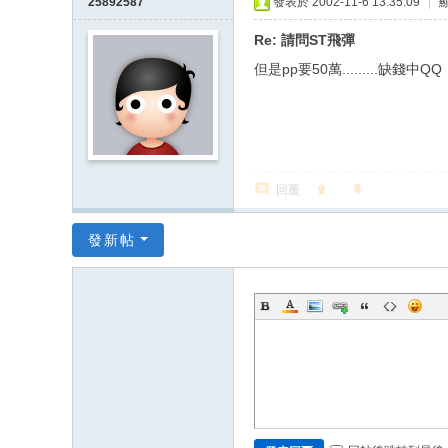
25892587
發表於 2002-11-6 13:35:09
|
Re: 請問ST飛彈
但是pp要50萬.........缺錢中QQ
回覆
發新帖