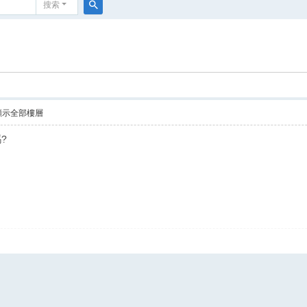
搜索
搜
索
顯示全部樓層
?