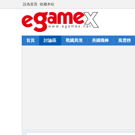
設為首頁
收藏本站
首頁
討論區
戰國異境
美國職棒
風雲榜