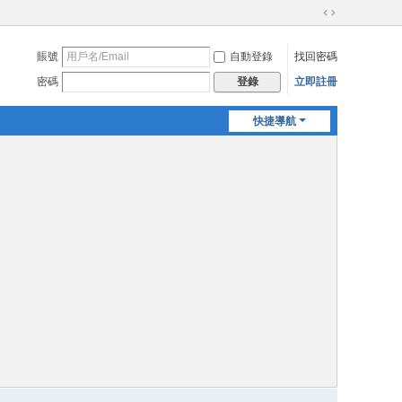
切
換
賬號
自動登錄
找回密碼
到
寬
密碼
立即註冊
登錄
版
快捷導航