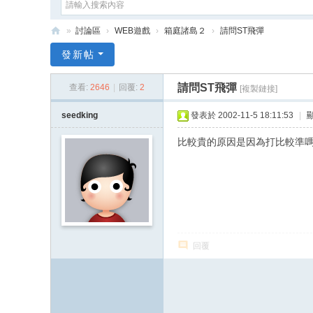
»
討論區
›
WEB遊戲
›
箱庭諸島２
›
請問ST飛彈
e
發新帖
G
請問ST飛彈
查看:
2646
|
回覆:
2
[複製鏈接]
a
m
seedking
發表於 2002-11-5 18:11:53
|
e
比較貴的原因是因為打比較準嗎
X
回覆