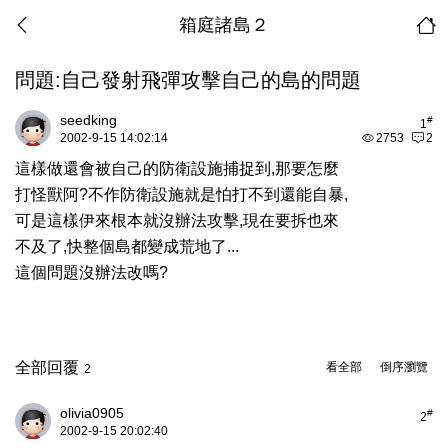
箱庭諸島２
問題:自己發射飛彈攻擊自己的島的問題
seedking
#
1
2002-9-15 14:02:14
2753
2
這樣做還會被自己的防衛設施捕捉到,那要怎麼
打怪獸阿?不作防衛設施就是怕打不到還能自暴,
可是這樣伊來根本就沒辦法攻擊,現在要拆也來
不及了,快整個島都變成荒地了...
這個問題沒辦法改嗎?
全部回覆
看全部
倒序瀏覽
2
olivia0905
#
2
2002-9-15 20:02:40