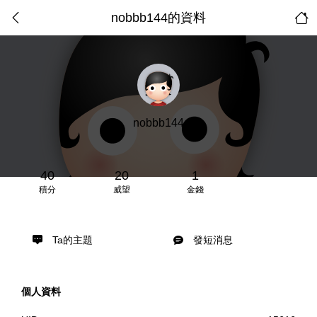
nobbb144的資料
nobbb144
40
20
1
積分
威望
金錢
Ta的主題
發短消息
個人資料