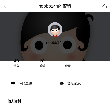
nobbb144的資料
nobbb144
40
20
1
積分
威望
金錢
Ta的主題
發短消息
個人資料