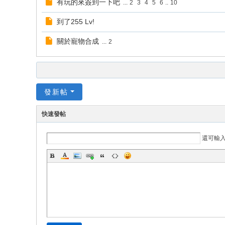
有玩的來簽到一下吧
...
2
3
4
5
6
..
10
到了255 Lv!
關於寵物合成
...
2
發新帖
快速發帖
還可輸