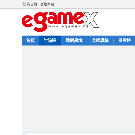
設為首頁
收藏本站
首頁
討論區
戰國異境
美國職棒
風雲榜