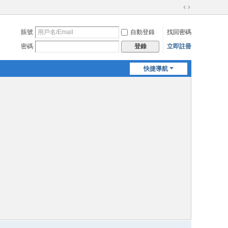
切
換
賬號
自動登錄
找回密碼
到
寬
密碼
立即註冊
登錄
版
快捷導航