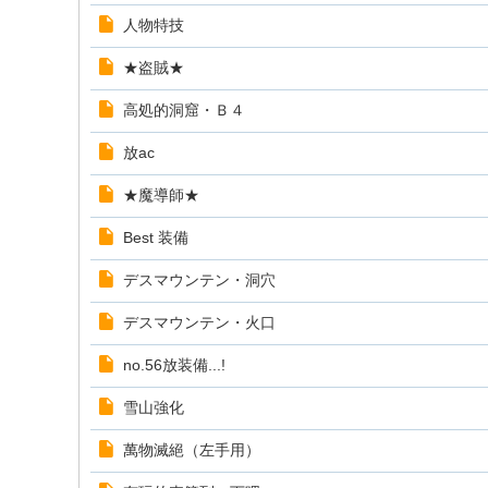
人物特技
★盗賊★
高処的洞窟・Ｂ４
放ac
★魔導師★
Best 装備
デスマウンテン・洞穴
デスマウンテン・火口
no.56放装備...!
雪山強化
萬物滅絕（左手用）