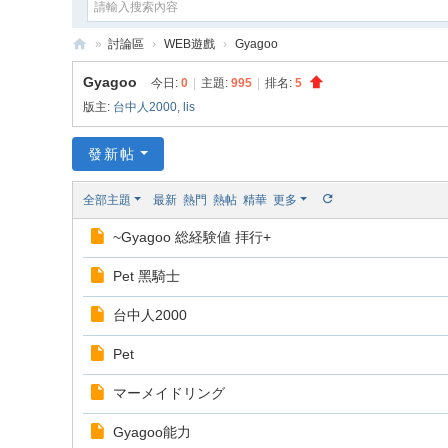
»
討論區
›
WEB遊戲
›
Gyagoo
e
Gyagoo
今日:
0
|
主題:
995
|
排名:
5
G
版主:
台中人2000
,
lis
a
發新帖
m
e
全部主題
最新
熱門
熱帖
精華
更多
X
~Gyagoo 総経験値 拝行+
Pet 黑騎士
台中人2000
Pet
マーメイドリング
Gyagoo能力