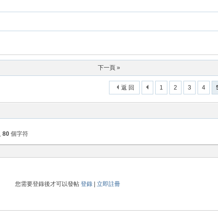
下一頁 »
返 回
1
2
3
4
入
80
個字符
您需要登錄後才可以發帖
登錄
|
立即註冊