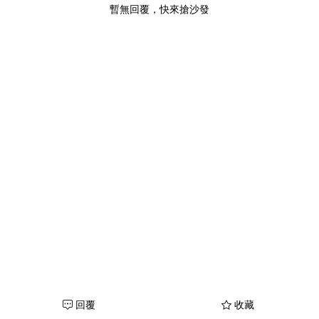
暫無回覆，快來搶沙發
回覆
收藏