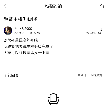
站務討論
遊戲主機升級囉
台中人2000
#
1
2006-9-27 05:20:59
2343
0
趁著夜黑風高的夜晚
我終於把遊戲主機升級完成了
大家可以到投票區投一下票
全部回覆
看全部
倒序瀏覽