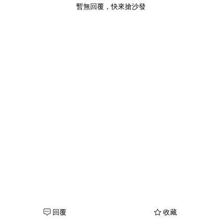
暫無回覆，快來搶沙發
回覆
收藏