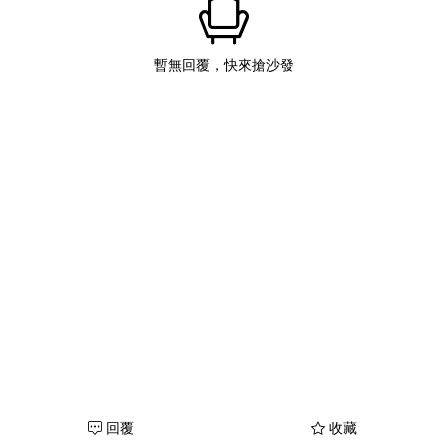
暫無回覆，快來搶沙發
回覆
收藏