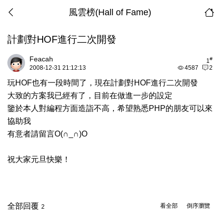
風雲榜(Hall of Fame)
計劃對HOF進行二次開發
Feacah
#
1
2008-12-31 21:12:13
4587
2
玩HOF也有一段時間了，現在計劃對HOF進行二次開發
大致的方案我已經有了，目前在做進一步的設定
鑒於本人對編程方面造詣不高，希望熟悉PHP的朋友可以來
協助我
有意者請留言O(∩_∩)O
祝大家元旦快樂！
全部回覆
看全部
倒序瀏覽
2