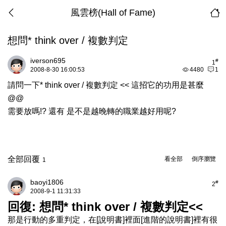
風雲榜(Hall of Fame)
想問* think over / 複數判定
iverson695
#
1
2008-8-30 16:00:53
4480
1
請問一下* think over / 複數判定 << 這招它的功用是甚麼
@@
需要放嗎!? 還有 是不是越晚轉的職業越好用呢?
全部回覆
看全部
倒序瀏覽
1
baoyi1806
#
2
2008-9-1 11:31:33
回復: 想問* think over / 複數判定<<
那是行動的多重判定，在[說明書]裡面[進階的說明書]裡有很