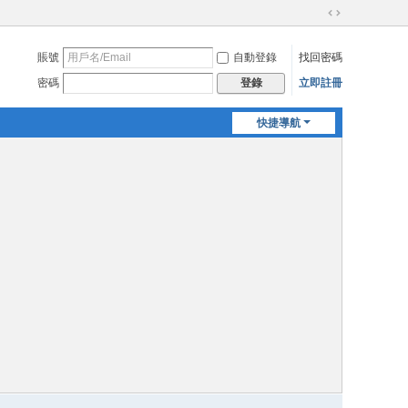
切
換
賬號
自動登錄
找回密碼
到
寬
密碼
立即註冊
登錄
版
快捷導航