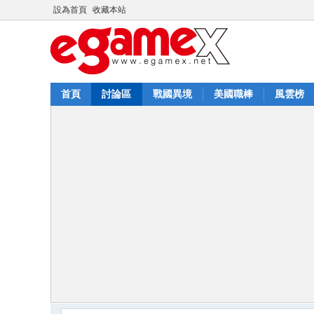
設為首頁
收藏本站
首頁
討論區
戰國異境
美國職棒
風雲榜