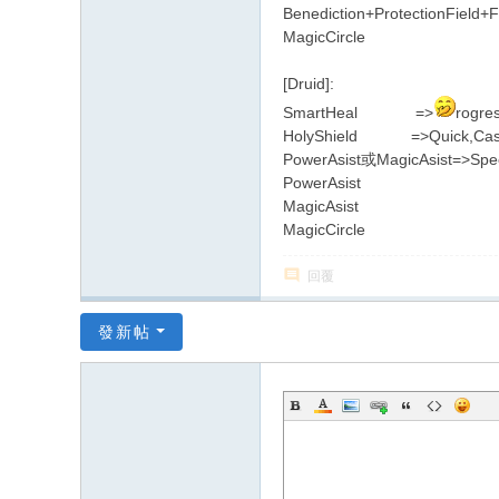
Benediction+ProtectionField+
MagicCircle
[Druid]:
SmartHeal =>
rogre
HolyShield =>Quick,Cast
PowerAsist或MagicAsist=>Spe
PowerAsist
MagicAsist
MagicCircle
回覆
發新帖