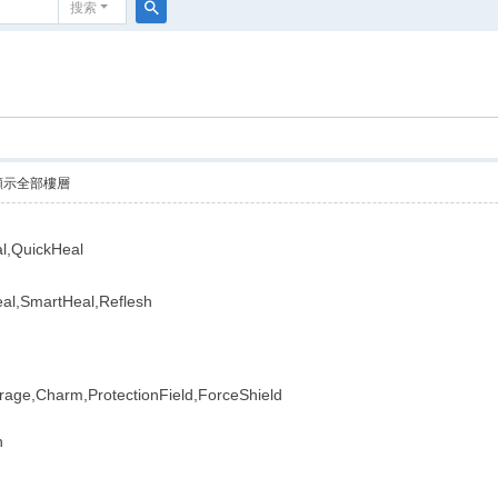
搜索
搜
索
顯示全部樓層
,QuickHeal
eal,SmartHeal,Reflesh
e,Charm,ProtectionField,ForceShield
n