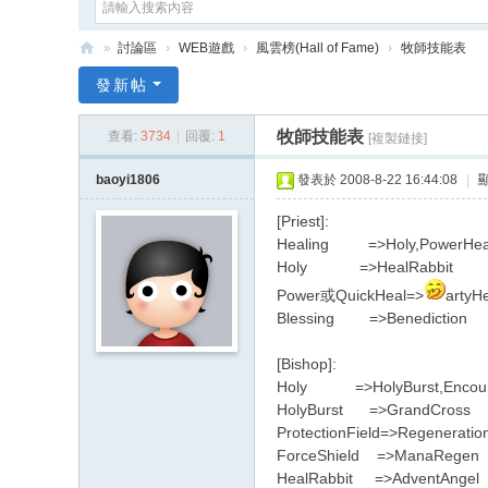
»
討論區
›
WEB遊戲
›
風雲榜(Hall of Fame)
›
牧師技能表
e
發新帖
G
牧師技能表
查看:
3734
|
回覆:
1
[複製鏈接]
a
m
baoyi1806
發表於 2008-8-22 16:44:08
|
e
[Priest]:
X
Healing =>Holy,PowerHeal
Holy =>HealRabbit
Power或QuickHeal=>
artyH
Blessing =>Benediction
[Bishop]:
Holy =>HolyBurst,Encourag
HolyBurst =>GrandCross
ProtectionField=>Regeneratio
ForceShield =>ManaRegen
HealRabbit =>AdventAngel