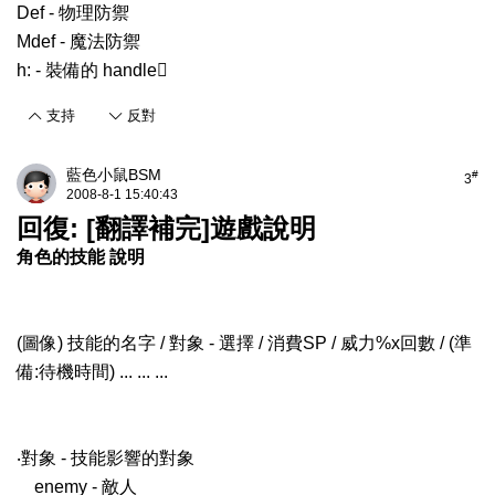
Def - 物理防禦
Mdef - 魔法防禦
h: - 裝備的 handle
支持
反對
藍色小鼠BSM
#
3
2008-8-1 15:40:43
回復: [翻譯補完]遊戲說明
角色的技能 說明
(圖像) 技能的名字 / 對象 - 選擇 / 消費SP / 威力%x回數 / (準
備:待機時間) ... ... ...
‧對象 - 技能影響的對象
enemy - 敵人