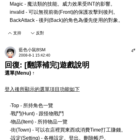
Magic - 魔法類的技能。威力效果受INT的影響。
invalid - 可以無視前衛(Front)的保護攻擊到後列。
BackAttack - 後列(Back)的角色為優先使用的對象。
支持
反對
藍色小鼠BSM
#
4
2008-8-1 15:42:40
回復: [翻譯補完]遊戲說明
選單(Menu) ↑
登入後所顯示的選單項目功能如下
‧Top - 所持角色一覽
‧戰鬥(Hunt) - 跟怪物戰鬥
‧物品(Item) - 所持物品一覽
‧街(Town) - 可以在店裡買東西或消費Time打工賺錢。
‧設定(Setting) - 各種設定。登出。刪除帳戶。