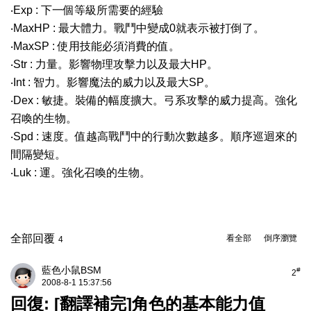
‧Exp : 下一個等級所需要的經驗
‧MaxHP : 最大體力。戰鬥中變成0就表示被打倒了。
‧MaxSP : 使用技能必須消費的值。
‧Str : 力量。影響物理攻擊力以及最大HP。
‧Int : 智力。影響魔法的威力以及最大SP。
‧Dex : 敏捷。裝備的幅度擴大。弓系攻擊的威力提高。強化
召喚的生物。
‧Spd : 速度。值越高戰鬥中的行動次數越多。順序巡迴來的
間隔變短。
‧Luk : 運。強化召喚的生物。
全部回覆
看全部
倒序瀏覽
4
藍色小鼠BSM
#
2
2008-8-1 15:37:56
回復: [翻譯補完]角色的基本能力值