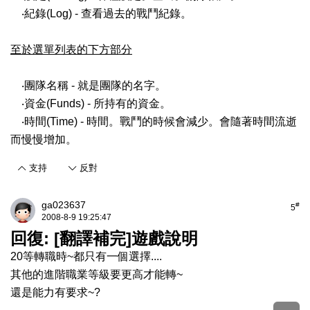
‧紀錄(Log) - 查看過去的戰鬥紀錄。
至於選單列表的下方部分
‧團隊名稱 - 就是團隊的名字。
‧資金(Funds) - 所持有的資金。
‧時間(Time) - 時間。戰鬥的時候會減少。會隨著時間流逝
而慢慢增加。
支持
反對
ga023637
#
5
2008-8-9 19:25:47
回復: [翻譯補完]遊戲說明
20等轉職時~都只有一個選擇....
其他的進階職業等級要更高才能轉~
還是能力有要求~?