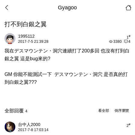
Gyagoo
打不到白銀之翼
1995112
#
1
2017-7-5 21:39:28
3380
4
我在デスマウンテン・洞穴連續打了200多回 也沒有打到白
銀之翼 這是bug來的?
GM 你能不能測試一下 デスマウンテン・洞穴 是否真的打
到白銀之翼???
全部回覆
看全部
倒序瀏覽
4
台中人2000
#
2
2017-7-8 17:03:14