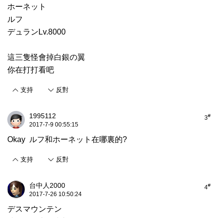
ホーネット
ルフ
デュランLv.8000
這三隻怪會掉白銀の翼
你在打打看吧
支持
反對
1995112
#
3
2017-7-9 00:55:15
Okay ルフ和ホーネット在哪裏的?
支持
反對
台中人2000
#
4
2017-7-26 10:50:24
デスマウンテン