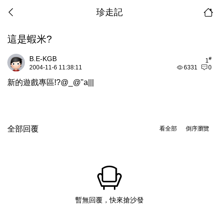
珍走記
這是蝦米?
B.E-KGB
#
1
2004-11-6 11:38:11
6331
0
新的遊戲專區!?@_@"a|||
全部回覆
看全部
倒序瀏覽
暫無回覆，快來搶沙發