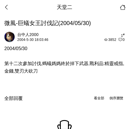
天堂二
微風-巨蟻女王討伐記(2004/05/30)
台中人2000
#
1
2004-5-30 18:03:46
3852
0
2004/05/30
第十二次參加討伐,螞蟻媽媽終於掉下武器,戰利品:精靈戒指,
金錢,雙刃大砍刀
全部回覆
看全部
倒序瀏覽