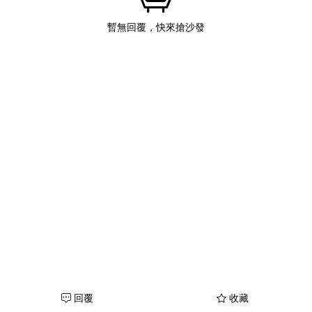
暫無回覆，快來搶沙發
回覆
收藏