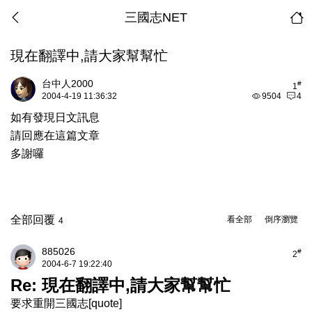
三國志NET
現在翻譯中,請大家幫幫忙
台中人2000
#
1
2004-4-19 11:36:32
9504
4
如有發現日文訊息
請回應在這篇文章
多謝囉
全部回覆
看全部
倒序瀏覽
4
885026
#
2
2004-6-7 19:22:40
Re: 現在翻譯中,請大家幫幫忙
要求重開三國志[quote]