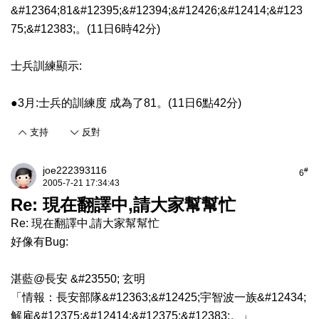
&#12364;81&#12395;&#12394;&#12426;&#12414;&#123
75;&#12383;。(11日6時42分)
士兵訓練顯示:
●3月:士兵的訓練度 成為了81。(11日6點42分)
支持
反對
joe222393116
#
6
2005-7-21 17:34:43
Re: 現在翻譯中,請大家幫幫忙
Re: 現在翻譯中,請大家幫幫忙
好像有Bug:
湛藍@長安 &#23550; 玄明
「情報：長安部隊&#12363;&#12425;宇智波一族&#12434;
解雇&#12375;&#12414;&#12375;&#12383;。」