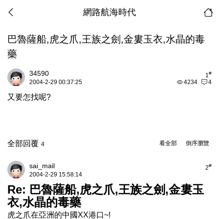
網路航海時代
巴魯薩船,虎之爪,王族之劍,金婁玉衣,水晶的毒
藥
34590
#
1
2004-2-29 00:37:25
4234
4
又要怎找呢?
全部回覆
看全部
倒序瀏覽
4
sai_mail
#
2
2004-2-29 15:58:14
Re: 巴魯薩船,虎之爪,王族之劍,金婁玉
衣,水晶的毒藥
虎之爪在亞洲的中國XX港口~!