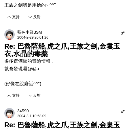
王族之劍我是用搶的~!^^"
支持
反對
藍色小鼠BSM
#
3
2004-2-29 20:01:26
Re: 巴魯薩船,虎之爪,王族之劍,金婁玉
衣,水晶的毒藥
多多逛酒館的冒險情報..
就會發現囉@@a
(好像在說廢話^^")
支持
反對
34590
#
4
2004-3-1 10:58:09
Re: 巴魯薩船,虎之爪,王族之劍,金婁玉