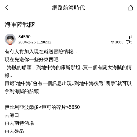
網路航海時代
海軍陸戰隊
34590
#
1
2004-2-26 11:06:32
3683
5
有冇人肯加入現在就送冒險情報...
現在先送你一些好東西吧!
海賊的船頭，到地中海的康斯那坦..買一個有關大海賊的情
報..
再選"地中海"會有一個訊息出現..到地中海後選"襲擊"就可以
拿到海賊的船頭
伊比利亞波爾多<巨可的碎片>5650
去港口
再去南特酒場
再去魯昂