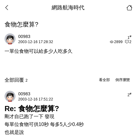
網路航海時代
食物怎麼算?
00983
#
1
2003-12-16 17:28:32
2899
2
一單位食物可以給多少人吃多久
全部回覆
看全部
倒序瀏覽
2
00983
#
2
2003-12-16 17:51:22
Re: 食物怎麼算?
剛才自已跑了一下 發現
每單位食物可供10秒 每多5人少0.4秒
也就是說