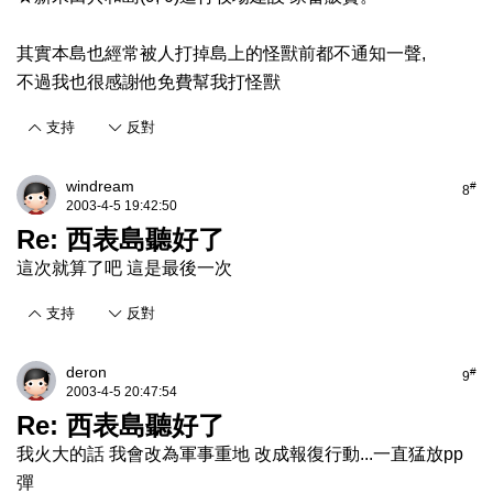
其實本島也經常被人打掉島上的怪獸前都不通知一聲,
不過我也很感謝他免費幫我打怪獸
支持
反對
windream
#
8
2003-4-5 19:42:50
Re: 西表島聽好了
這次就算了吧 這是最後一次
支持
反對
deron
#
9
2003-4-5 20:47:54
Re: 西表島聽好了
我火大的話 我會改為軍事重地 改成報復行動...一直猛放pp
彈