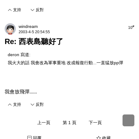
支持
反對
windream
#
10
2003-4-5 20:54:55
Re: 西表島聽好了
deron 寫道:
我火大的話 我會改為軍事重地 改成報復行動...一直猛放pp彈
我會放飛彈......
支持
反對
上一頁
第 1 頁
下一頁
回覆
收藏