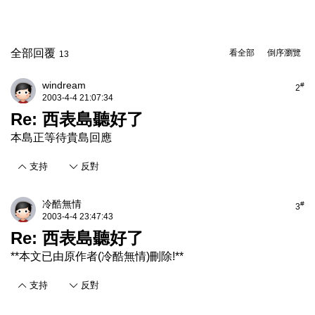
全部回覆
看全部
倒序瀏覽
13
windream
#
2
2003-4-4 21:07:34
Re: 西表島聽好了
本島正等待貴島回應
支持
反對
冷酷無情
#
3
2003-4-4 23:47:43
Re: 西表島聽好了
**本文已由原作者(冷酷無情)刪除!**
支持
反對