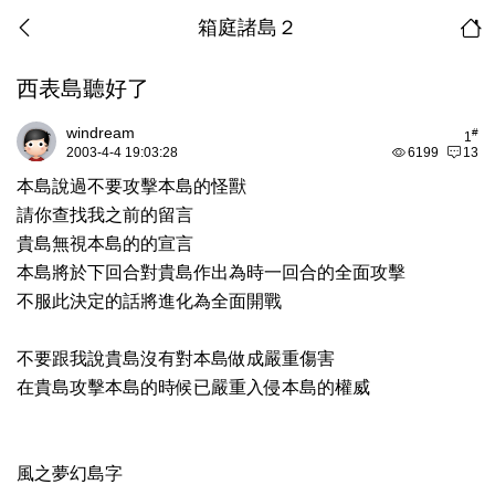
箱庭諸島２
西表島聽好了
windream
#
1
2003-4-4 19:03:28
6199
13
本島說過不要攻擊本島的怪獸
請你查找我之前的留言
貴島無視本島的的宣言
本島將於下回合對貴島作出為時一回合的全面攻擊
不服此決定的話將進化為全面開戰
不要跟我說貴島沒有對本島做成嚴重傷害
在貴島攻擊本島的時候已嚴重入侵本島的權威
風之夢幻島字