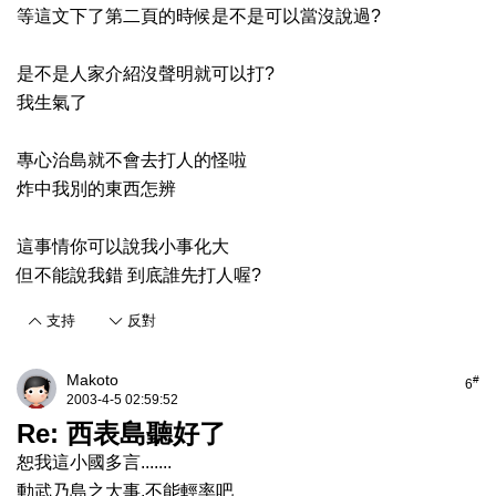
等這文下了第二頁的時候是不是可以當沒說過?
是不是人家介紹沒聲明就可以打?
我生氣了
專心治島就不會去打人的怪啦
炸中我別的東西怎辨
這事情你可以說我小事化大
但不能說我錯 到底誰先打人喔?
支持
反對
Makoto
#
6
2003-4-5 02:59:52
Re: 西表島聽好了
恕我這小國多言.......
動武乃島之大事,不能輕率吧