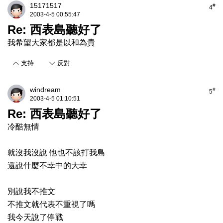
15171517
#
4
2003-4-5 00:55:47
Re: 西表島聽好了
我希望大家都是以和為貴
支持
反對
windream
#
5
2003-4-5 01:10:51
Re: 西表島聽好了
冷酷無情
就沒我沒說 他也不該打我島
還說什麼不幸中的大幸
別說我不推文
不推文就代表不重視了嗎
我今天說了停戰