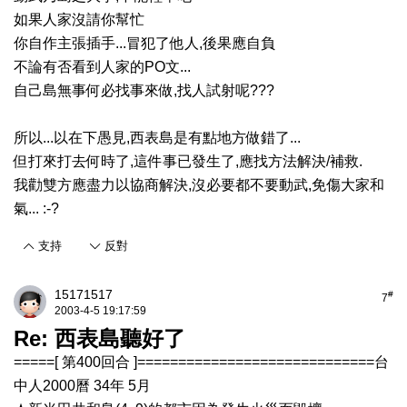
如果人家沒請你幫忙
你自作主張插手...冒犯了他人,後果應自負
不論有否看到人家的PO文...
自己島無事何必找事來做,找人試射呢???
所以...以在下愚見,西表島是有點地方做錯了...
但打來打去何時了,這件事已發生了,應找方法解決/補救.
我勸雙方應盡力以協商解決,沒必要都不要動武,免傷大家和
氣... :-?
支持
反對
15171517
#
7
2003-4-5 19:17:59
Re: 西表島聽好了
=====[ 第400回合 ]=============================台
中人2000曆 34年 5月