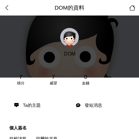
DOM的資料
DOM
7
7
0
積分
威望
金錢
Ta的主題
發短消息
個人簽名
箱根諸島------巴爾幹半島