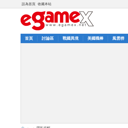
設為首頁
收藏本站
首頁
討論區
戰國異境
美國職棒
風雲榜