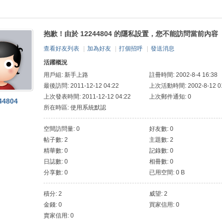
抱歉！由於 12244804 的隱私設置，您不能訪問當前內容
查看好友列表
|
加為好友
|
打個招呼
|
發送消息
活躍概況
用戶組:
新手上路
註冊時間: 2002-8-4 16:38
最後訪問: 2011-12-12 04:22
上次活動時間: 2002-8-12 01
上次發表時間: 2011-12-12 04:22
上次郵件通知: 0
44804
所在時區: 使用系統默認
空間訪問量: 0
好友數: 0
帖子數: 2
主題數: 2
精華數: 0
記錄數: 0
日誌數: 0
相冊數: 0
分享數: 0
已用空間: 0 B
積分: 2
威望: 2
金錢: 0
買家信用: 0
賣家信用: 0