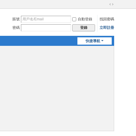
切
換
賬號
自動登錄
找回密碼
到
寬
密碼
立即註冊
登錄
版
快捷導航