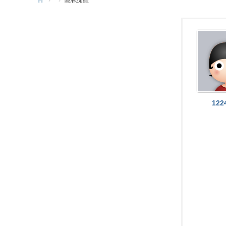
›
›
隱私提醒
e
G
a
m
e
X
122